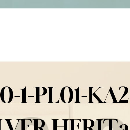
0-1-PL01-KA2
ILVER HERITa