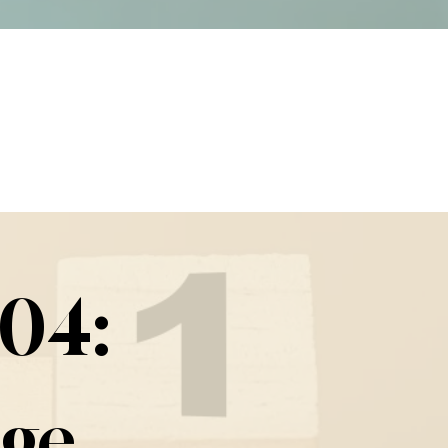
04: 
ge