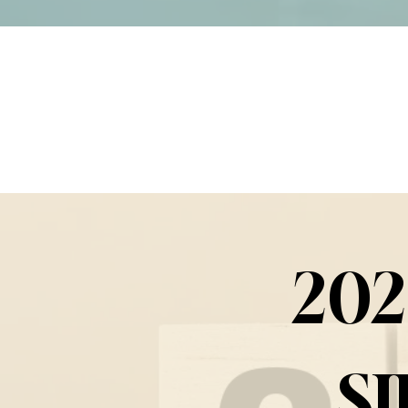
202
S