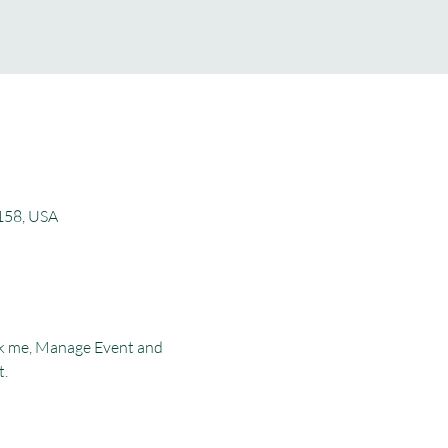
4158, USA
ick me, Manage Event and 
t.